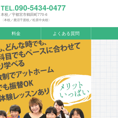
090-5434-0477
TEL.
本校／宇都宮市鶴田町770-6
〈本校／鹿沼千渡校／松原中央校〉
料金
よくある質問