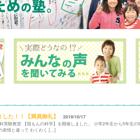
しました！！【満員御礼】
2019/10/17
理科実験教室 【指もんの科学】を開催しました。 小学2年生から5年生
表情と違って わくわく […]